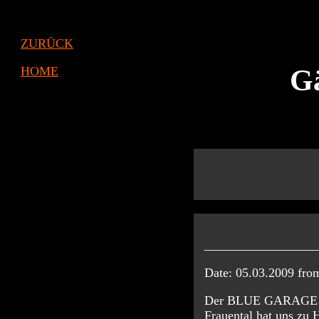
ZURÜCK
HOME
Gä
_________________
Date: 05.03.2009 fr
Der BLUE GARAGE Gig 
Frauental hat uns zu 