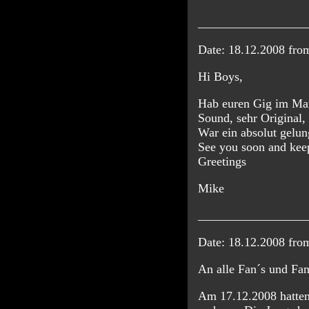
_________________
Date: 18.12.2008 fr
Hi Boys,
Hab euren Gig im Mare
Sound, sehr Original,
War ein absolut gelun
See you soon and kee
Greetings
Mike
_________________
Date: 18.12.2008 fr
An alle Fan´s und Fan
Am 17.12.2008 hatten