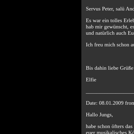
Servus Peter, salü And
Es war
ein
tolles Erle
hab mir gewünscht, e
und natürlich auch 
Ich freu mich schon a
Bis dahin liebe Grüße
Elfie
_________________
Date: 08.01.2009 fr
Hallo Jungs,
habe schon öfters da
euer musikalisches K