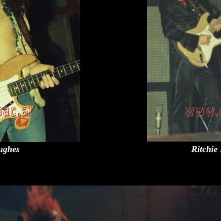
ughes
Ritchie